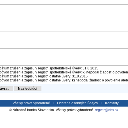
dátum zrušenia zápisu v registri spotrebiteľské úvery: 31.8.2015
dôvod zrušenia zápisu v registri spotrebiteľské úvery: k) nepodal žiadosť o povolen
dátum zrušenia zápisu v registri ostatné úvery: 31.8.2015
dôvod zrušenia zápisu v registri ostatné úvery: k) nepodal žiadosť o povolenie aleb
Všetky práva vyhradené
Ochrana osobných údajov
Kontakty
© Národná banka Slovenska. Všetky práva vyhradené.
regver@nbs.sk
.