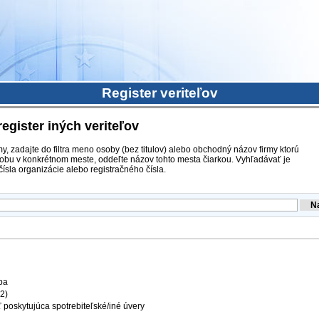
Register veriteľov
register iných veriteľov
y, zadajte do filtra meno osoby (bez titulov) alebo obchodný názov firmy ktorú
obu v konkrétnom meste, oddeľte názov tohto mesta čiarkou. Vyhľadávať je
ísla organizácie alebo registračného čísla.
ba
12)
 poskytujúca spotrebiteľské/iné úvery