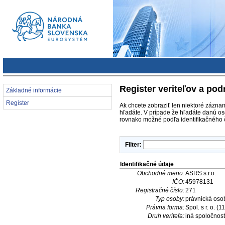
Register veriteľov a pod
Základné informácie
Register
Ak chcete zobraziť len niektoré záznam
hľadáte. V prípade že hľadáte danú os
rovnako možné podľa identifikačného č
Filter:
Identifikačné údaje
Obchodné meno:
ASRS s.r.o.
IČO:
45978131
Registračné číslo:
271
Typ osoby:
právnická oso
Právna forma:
Spol. s r. o. (1
Druh veriteľa:
iná spoločnosť