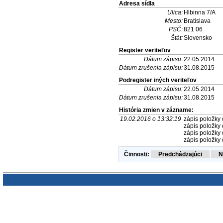
Adresa sídla
Ulica:
Hlbinna 7/A
Mesto:
Bratislava
PSČ:
821 06
Štát:
Slovensko
Register veriteľov
Dátum zápisu:
22.05.2014
Dátum zrušenia zápisu:
31.08.2015
Podregister iných veriteľov
Dátum zápisu:
22.05.2014
Dátum zrušenia zápisu:
31.08.2015
História zmien v zázname:
19.02.2016 o 13:32:19
zápis položky 
zápis položky 
zápis položky 
zápis položky 
Činnosti: