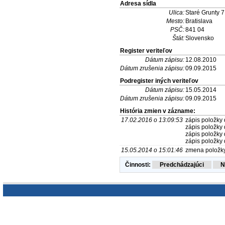
Adresa sídla
Ulica:
Staré Grunty 7
Mesto:
Bratislava
PSČ:
841 04
Štát:
Slovensko
Register veriteľov
Dátum zápisu:
12.08.2010
Dátum zrušenia zápisu:
09.09.2015
Podregister iných veriteľov
Dátum zápisu:
15.05.2014
Dátum zrušenia zápisu:
09.09.2015
História zmien v zázname:
17.02.2016 o 13:09:53
zápis položky 
zápis položky 
zápis položky 
zápis položky 
15.05.2014 o 15:01:46
zmena položky
Činnosti: