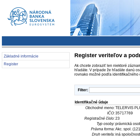
Register veriteľov a pod
Základné informácie
Register
Ak chcete zobraziť len niektoré záznam
hľadáte. V prípade že hľadáte danú os
rovnako možné podľa identifikačného č
Filter:
Identifikačné údaje
Obchodné meno:
TELERVIS PL
IČO:
35717769
Registračné číslo:
23
Typ osoby:
právnická oso
Právna forma:
Akc. spol. (121
Druh veriteľa:
iná spoločnosť