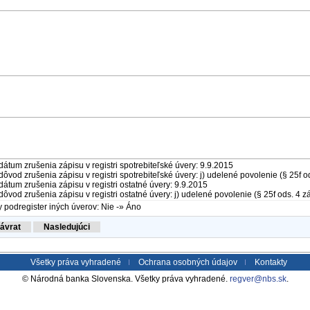
dátum zrušenia zápisu v registri spotrebiteľské úvery: 9.9.2015
dôvod zrušenia zápisu v registri spotrebiteľské úvery: j) udelené povolenie (§ 25f o
dátum zrušenia zápisu v registri ostatné úvery: 9.9.2015
dôvod zrušenia zápisu v registri ostatné úvery: j) udelené povolenie (§ 25f ods. 4 z
 podregister iných úverov: Nie -» Áno
Všetky práva vyhradené
Ochrana osobných údajov
Kontakty
© Národná banka Slovenska. Všetky práva vyhradené.
regver@nbs.sk
.