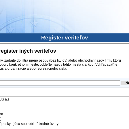
Register veriteľov
register iných veriteľov
y, zadajte do filtra meno osoby (bez titulov) alebo obchodný názov firmy ktorú
obu v konkrétnom meste, oddeľte názov tohto mesta čiarkou. Vyhľadávať je
ísla organizácie alebo registračného čísla.
US a.s
ba
)
 poskytujúca spotrebiteľské/iné úvery