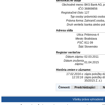
Identifikačné údaje
Obchodné meno:
BKS Bank AG, p
IČO:
36869856
Registračné číslo:
127
Typ osoby:
právnická osob
Právna forma:
Zahranič.osoba,
Druh veriteľa:
banka alebo po
Adresa sídla
Ulica:
Pribinova 4
Mesto:
Bratislava
PSČ:
811 09
Štát:
Slovensko
Register veriteľov
Dátum zápisu:
02.03.2011
Dátum zrušenia
01.04.2015
zápisu:
História zmien v zázname:
17.02.2016 o
zápis položky dá
12:33:16
zápis položky dô
35/2015 Z. z.)
Činnosti:
Všetky práva vyhradené