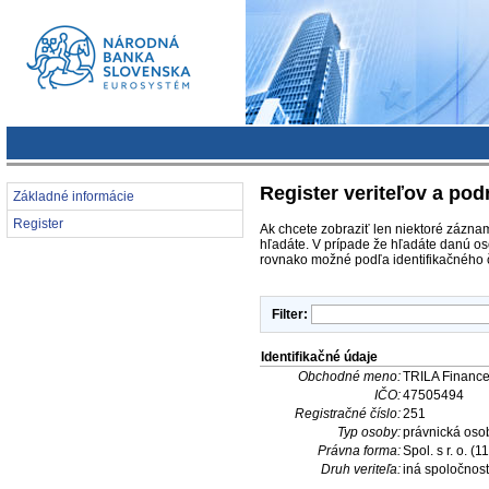
Register veriteľov a pod
Základné informácie
Register
Ak chcete zobraziť len niektoré záznam
hľadáte. V prípade že hľadáte danú os
rovnako možné podľa identifikačného č
Filter:
Identifikačné údaje
Obchodné meno:
TRILA Finance,
IČO:
47505494
Registračné číslo:
251
Typ osoby:
právnická oso
Právna forma:
Spol. s r. o. (1
Druh veriteľa:
iná spoločnosť