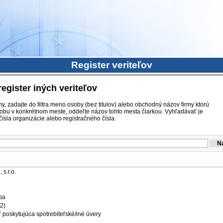
Register veriteľov
register iných veriteľov
y, zadajte do filtra meno osoby (bez titulov) alebo obchodný názov firmy ktorú
obu v konkrétnom meste, oddeľte názov tohto mesta čiarkou. Vyhľadávať je
ísla organizácie alebo registračného čísla.
 s.r.o.
ba
12)
 poskytujúca spotrebiteľské/iné úvery