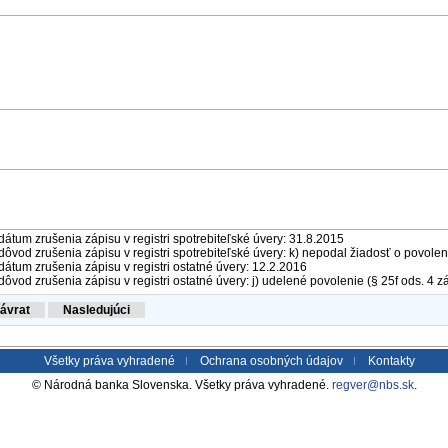
dátum zrušenia zápisu v registri spotrebiteľské úvery: 31.8.2015
dôvod zrušenia zápisu v registri spotrebiteľské úvery: k) nepodal žiadosť o povolen
dátum zrušenia zápisu v registri ostatné úvery: 12.2.2016
dôvod zrušenia zápisu v registri ostatné úvery: j) udelené povolenie (§ 25f ods. 4 z
Všetky práva vyhradené
Ochrana osobných údajov
Kontakty
© Národná banka Slovenska. Všetky práva vyhradené.
regver@nbs.sk
.