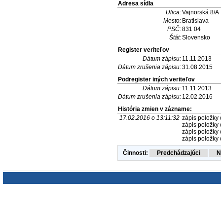
Adresa sídla
Ulica:
Vajnorská 8/A
Mesto:
Bratislava
PSČ:
831 04
Štát:
Slovensko
Register veriteľov
Dátum zápisu:
11.11.2013
Dátum zrušenia zápisu:
31.08.2015
Podregister iných veriteľov
Dátum zápisu:
11.11.2013
Dátum zrušenia zápisu:
12.02.2016
História zmien v zázname:
17.02.2016 o 13:11:32
zápis položky 
zápis položky 
zápis položky 
zápis položky 
Činnosti: