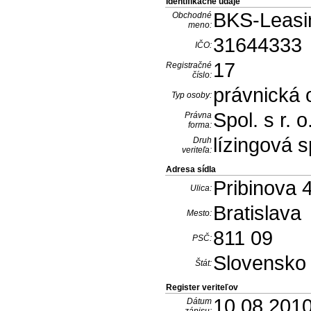
Identifikačné údaje
BKS-Leasin
Obchodné
meno:
31644333
IČO:
17
Registračné
číslo:
právnická
Typ osoby:
Spol. s r. o
Právna
forma:
lízingová 
Druh
veriteľa:
Adresa sídla
Pribinova 
Ulica:
Bratislava
Mesto:
811 09
PSČ:
Slovensko
Štát:
Register veriteľov
10.08.201
Dátum
zápisu: