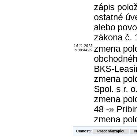
zápis polo
ostatné úv
alebo povol
zákona č. 
14.11.2013
zmena pol
o 09:44:29
obchodného
BKS-Leasin
zmena polo
Spol. s r. o
zmena polož
48 -» Prib
zmena polo
Činnosti: