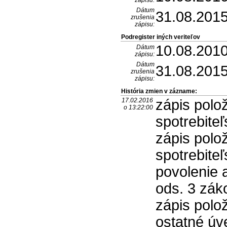
Dátum
31.08.201
zrušenia
zápisu:
Podregister iných veriteľov
10.08.201
Dátum
zápisu:
Dátum
31.08.201
zrušenia
zápisu:
História zmien v zázname:
17.02.2016
zápis polo
o 13:22:00
spotrebite
zápis polo
spotrebite
povolenie a
ods. 3 zák
zápis polo
ostatné úv