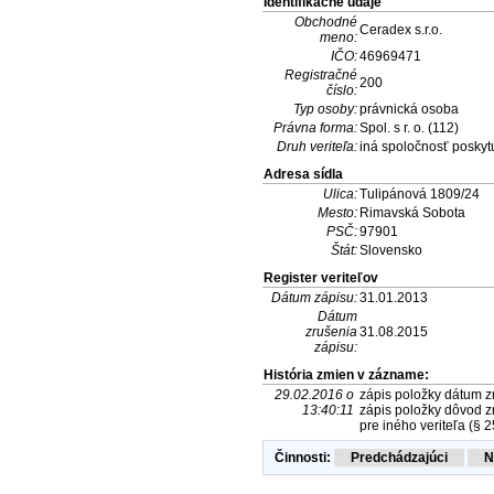
Identifikačné údaje
Obchodné
Ceradex s.r.o.
meno:
IČO:
46969471
Registračné
200
číslo:
Typ osoby:
právnická osoba
Právna forma:
Spol. s r. o. (112)
Druh veriteľa:
iná spoločnosť poskytu
Adresa sídla
Ulica:
Tulipánová 1809/24
Mesto:
Rimavská Sobota
PSČ:
97901
Štát:
Slovensko
Register veriteľov
Dátum zápisu:
31.01.2013
Dátum
zrušenia
31.08.2015
zápisu:
História zmien v zázname:
29.02.2016 o
zápis položky dátum zr
13:40:11
zápis položky dôvod zr
pre iného veriteľa (§ 2
Činnosti: