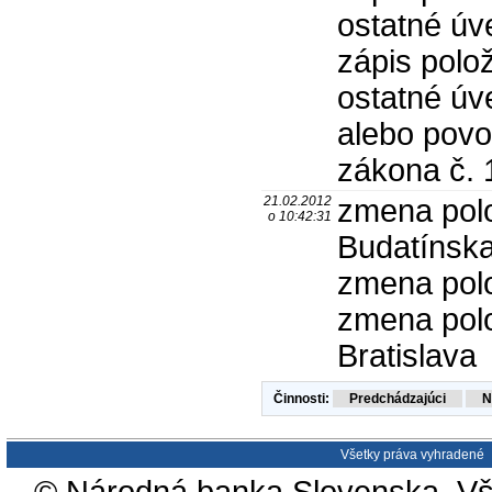
ostatné úv
zápis polo
ostatné úv
alebo povol
zákona č. 
21.02.2012
zmena polož
o 10:42:31
Budatínska
zmena polo
zmena polo
Bratislava
Činnosti:
Všetky práva vyhradené
© Národná banka Slovenska. Vš