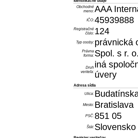
Identifikačné údaje
AAA Interna
Obchodné
meno:
45939888
IČO:
124
Registračné
číslo:
právnická
Typ osoby:
Spol. s r. o
Právna
forma:
iná spoloč
Druh
veriteľa:
úvery
Adresa sídla
Budatínska
Ulica:
Bratislava
Mesto:
851 05
PSČ:
Slovensko
Štát:
Register veriteľov