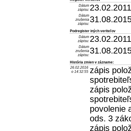
23.02.201
Dátum
zápisu:
Dátum
31.08.201
zrušenia
zápisu:
Podregister iných veriteľov
23.02.201
Dátum
zápisu:
Dátum
31.08.201
zrušenia
zápisu:
História zmien v zázname:
26.02.2016
zápis polo
o 14:32:55
spotrebite
zápis polo
spotrebite
povolenie a
ods. 3 zák
zápis polo