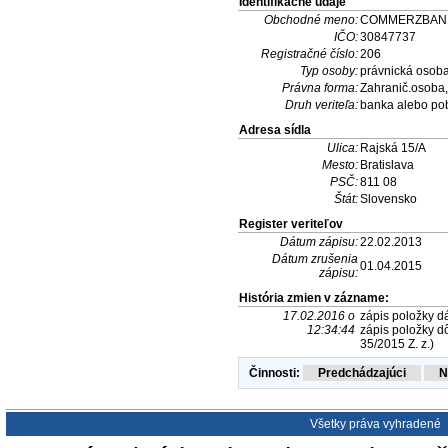
Identifikačné údaje
Obchodné meno:
COMMERZBANK Ak
IČO:
30847737
Registračné číslo:
206
Typ osoby:
právnická osob
Právna forma:
Zahranič.osoba,
Druh veriteľa:
banka alebo po
Adresa sídla
Ulica:
Rajská 15/A
Mesto:
Bratislava
PSČ:
811 08
Štát:
Slovensko
Register veriteľov
Dátum zápisu:
22.02.2013
Dátum zrušenia
01.04.2015
zápisu:
História zmien v zázname:
17.02.2016 o
zápis položky dá
12:34:44
zápis položky dô
35/2015 Z. z.)
Činnosti:
Všetky práva vyhradené