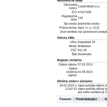
Identifikačné údaje
Obchodné
Credit Markt s.r.o.
meno:
IČO:
47027436
Registračné
210
číslo:
Typ osoby:
právnická osoba
Právna forma:
Spol. s r. o. (112)
Druh veriteľa:
iná spoločnosť poskytu
Adresa sídla
Ulica:
Karpatská 18
Mesto:
Bratislava
PSČ:
811 05
Štát:
Slovensko
Register veriteľov
Dátum zápisu:
07.03.2013
Dátum
zrušenia
31.08.2015
zápisu:
História zmien v zázname:
29.02.2016 o
zápis položky dátum zr
13:42:33
zápis položky dôvod zr
pre iného veriteľa (§ 2
Činnosti: