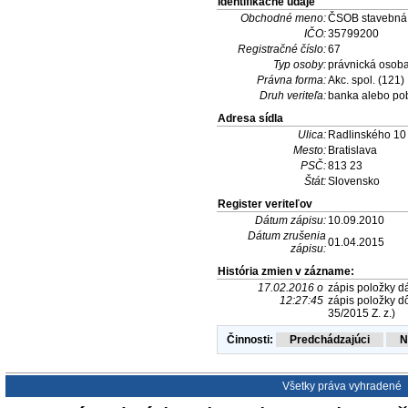
Identifikačné údaje
Obchodné meno:
ČSOB stavebná s
IČO:
35799200
Registračné číslo:
67
Typ osoby:
právnická osob
Právna forma:
Akc. spol. (121)
Druh veriteľa:
banka alebo po
Adresa sídla
Ulica:
Radlinského 10
Mesto:
Bratislava
PSČ:
813 23
Štát:
Slovensko
Register veriteľov
Dátum zápisu:
10.09.2010
Dátum zrušenia
01.04.2015
zápisu:
História zmien v zázname:
17.02.2016 o
zápis položky dá
12:27:45
zápis položky dô
35/2015 Z. z.)
Činnosti:
Všetky práva vyhradené