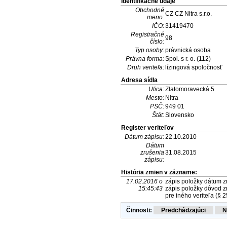
Identifikačné údaje
Obchodné
CZ CZ Nitra s.r.o.
meno:
IČO:
31419470
Registračné
98
číslo:
Typ osoby:
právnická osoba
Právna forma:
Spol. s r. o. (112)
Druh veriteľa:
lízingová spoločnosť
Adresa sídla
Ulica:
Zlatomoravecká 5
Mesto:
Nitra
PSČ:
949 01
Štát:
Slovensko
Register veriteľov
Dátum zápisu:
22.10.2010
Dátum
zrušenia
31.08.2015
zápisu:
História zmien v zázname:
17.02.2016 o
zápis položky dátum zr
15:45:43
zápis položky dôvod zr
pre iného veriteľa (§ 2
Činnosti: