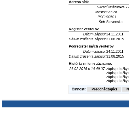
Adresa sídla
Ulica:
Štefánikova 7
Mesto:
Senica
PSČ:
90501
Štát:
Slovensko
Register veriteľov
Dátum zápisu:
24.11.2011
Dátum zrušenia zápisu:
31.08.2015
Podregister iných veriteľov
Dátum zápisu:
24.11.2011
Dátum zrušenia zápisu:
31.08.2015
História zmien v zázname:
26.02.2016 o 14:49:07
zápis položky 
zápis položky 
zápis položky 
zápis položky 
Činnosti: