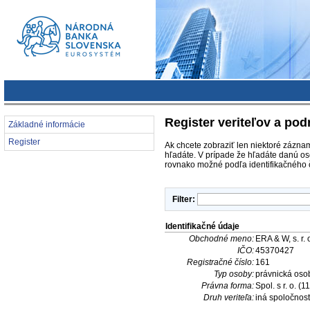
Register veriteľov a pod
Základné informácie
Register
Ak chcete zobraziť len niektoré záznam
hľadáte. V prípade že hľadáte danú os
rovnako možné podľa identifikačného č
Filter:
Identifikačné údaje
Obchodné meno:
ERA & W, s. r. 
IČO:
45370427
Registračné číslo:
161
Typ osoby:
právnická oso
Právna forma:
Spol. s r. o. (1
Druh veriteľa:
iná spoločnosť