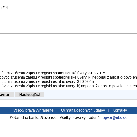
25/14
dátum zrušenia zápisu v registri spotrebiteľské úvery: 31.8.2015
dôvod zrušenia zápisu v registri spotrebiteľské úvery: k) nepodal žiadosť o povolen
dátum zrušenia zápisu v registri ostatné úvery: 31.8.2015
dôvod zrušenia zápisu v registri ostatné úvery: k) nepodal žiadosť o povolenie aleb
Všetky práva vyhradené
Ochrana osobných údajov
Kontakty
© Národná banka Slovenska. Všetky práva vyhradené.
regver@nbs.sk
.