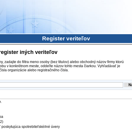
Register veriteľov
register iných veriteľov
y, zadajte do filtra meno osoby (bez titulov) alebo obchodný názov firmy ktorú
obu v konkrétnom meste, oddeľte názov tohto mesta čiarkou. Vyhľadávať je
ísla organizácie alebo registračného čísla.
o.
ba
12)
 poskytujúca spotrebiteľské/iné úvery