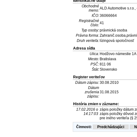
Identifikačné údaje
Obchodné
ALD Automotive s.r.o.,
meno:
IČO:
36066664
Registračné
41
číslo:
Typ osoby:
právnická osoba
Právna forma:
Zahranič.osoba,právni
Druh veriteľa:
lízingová spoločnosť
Adresa sídla
Ulica:
Hodžovo námestie 1A
Mesto:
Bratislava
PSČ:
811 06
Štát:
Slovensko
Register veriteľov
Dátum zápisu:
30.08.2010
Dátum
zrušenia
31.08.2015
zápisu:
História zmien v zázname:
17.02.2016 o
zápis položky dátum zr
14:17:03
zápis položky dôvod zr
pre iného veriteľa (§ 2
Činnosti: