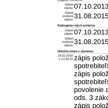
07.10.201
Dátum
zápisu:
Dátum
31.08.201
zrušenia
zápisu:
Podregister iných veriteľov
07.10.201
Dátum
zápisu:
Dátum
31.08.201
zrušenia
zápisu:
História zmien v zázname:
19.02.2016
zápis polo
o 13:36:15
spotrebite
zápis polo
spotrebite
povolenie a
ods. 3 zák
zápis polo