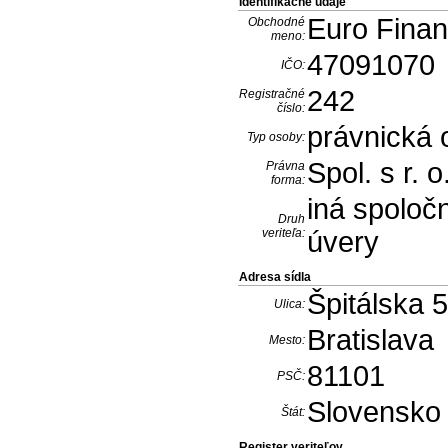
Identifikačné údaje
Euro Finan
Obchodné
meno:
47091070
IČO:
242
Registračné
číslo:
právnická
Typ osoby:
Spol. s r. o
Právna
forma:
iná spoloč
Druh
veriteľa:
úvery
Adresa sídla
Špitálska 
Ulica:
Bratislava
Mesto:
81101
PSČ:
Slovensko
Štát:
Register veriteľov