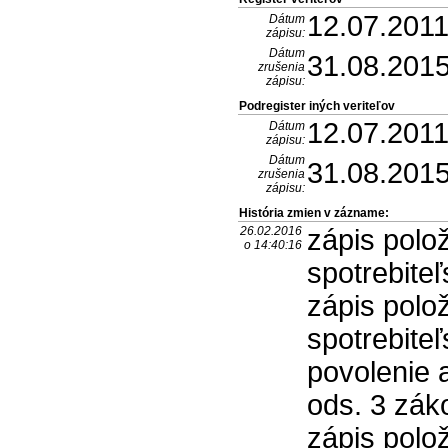
12.07.201
Dátum
zápisu:
Dátum
31.08.201
zrušenia
zápisu:
Podregister iných veriteľov
12.07.201
Dátum
zápisu:
Dátum
31.08.201
zrušenia
zápisu:
História zmien v zázname:
26.02.2016
zápis polo
o 14:40:16
spotrebite
zápis polo
spotrebite
povolenie a
ods. 3 zák
zápis polo