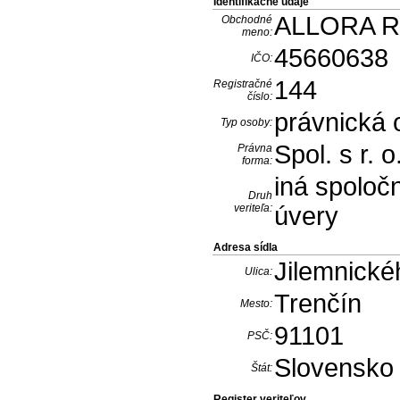
Identifikačné údaje
ALLORA REA
Obchodné
meno:
45660638
IČO:
144
Registračné
číslo:
právnická
Typ osoby:
Spol. s r. o
Právna
forma:
iná spoloč
Druh
veriteľa:
úvery
Adresa sídla
Jilemnické
Ulica:
Trenčín
Mesto:
91101
PSČ:
Slovensko
Štát:
Register veriteľov