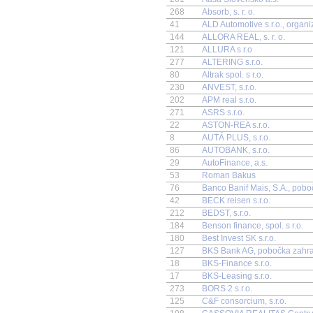
268
Absorb, s. r. o.
41
ALD Automotive s.r.o., organ
144
ALLORA REAL, s. r. o.
121
ALLURA s.r.o
277
ALTERING s.r.o.
80
Altrak spol. s r.o.
230
ANVEST, s.r.o.
202
APM real s.r.o.
271
ASRS s.r.o.
22
ASTON-REA s.r.o.
8
AUTÁ PLUS, s.r.o.
86
AUTOBANK, s.r.o.
29
AutoFinance, a.s.
53
Roman Bakus
76
Banco Banif Mais, S.A., pob
42
BECK reisen s.r.o.
212
BEDST, s.r.o.
184
Benson finance, spol. s r.o.
180
Best Invest SK s.r.o.
127
BKS Bank AG, pobočka zahra
18
BKS-Finance s.r.o.
17
BKS-Leasing s.r.o.
273
BORS 2 s.r.o.
125
C&F consorcium, s.r.o.