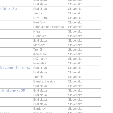
Bratislava
Slovensko
izačná zložka
Bratislava
Slovensko
Trenčín
Slovensko
Nova Straz
Slovensko
Piešťany
Slovensko
Bánovce nad Bebravou
Slovensko
Nitra
Slovensko
Hlohovec
Slovensko
Bratislava
Slovensko
Modrová
Slovensko
Trenčín
Slovensko
Komárno
Slovensko
Kežmarok
Slovensko
Prievidza
Slovensko
očka zahraničnej banky
Bratislava
Slovensko
Bratislava
Slovensko
Trenčín
Slovensko
Banská Bystrica
Slovensko
Bratislava
Slovensko
ničnej banky v SR
Bratislava
Slovensko
Bratislava
Slovensko
Bratislava
Slovensko
Bratislava
Slovensko
Bardejov
Slovensko