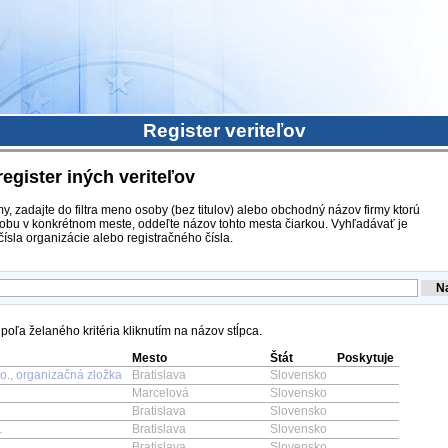
Register veriteľov
register iných veriteľov
y, zadajte do filtra meno osoby (bez titulov) alebo obchodný názov firmy ktorú
obu v konkrétnom meste, oddeľte názov tohto mesta čiarkou. Vyhľadávať je
ísla organizácie alebo registračného čísla.
oľa želaného kritéria kliknutím na názov stĺpca.
Mesto
Štát
Poskytuje
.o., organizačná zložka
Bratislava
Slovensko
Marcelová
Slovensko
Bratislava
Slovensko
.
Bratislava
Slovensko
Bratislava
Slovensko