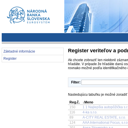
Register veriteľov a pod
Základné informácie
Register
Ak chcete zobraziť len niektoré záznam
hľadáte. V prípade že hľadáte danú os
rovnako možné podľa identifikačného č
Filter:
Nasledujúcu tabuľku je možné zoradiť p
Reg.č.
↓Meno
150
1 1 Najlepšia autopôžička s.r
116
4-ka s.r.o.
89
A-CITY REAL ESTATE, s.r.o.
124
AAA International Focus, s.r.o
201
Aasa Slovensko a.s.