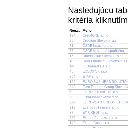
Nasledujúcu tab
kritéria kliknutí
Reg.č.
Meno
194
CreditONE s. r. o.
25
Credium Slovakia, a.s.
31
ČSOB Leasing, a.s.
67
ČSOB stavebná sporiteľňa, a.
15
Diners Club Slovakia, s.r.o.
186
Door Financial Slovensko s.r.
140
EllBramedia s. r. o.
45
ESSOX SK s.r.o.
264
ETAP s.r.o.
159
EURO BUSINESS SOLUTIONS 
242
Euro Finance Group Slovakia 
6
EURO PROVIDUS, a.s.
58
EuroFinancovanie s.r.o.
272
EUROPEAN CREDIT GROUP s.
219
Everyday Finance s. r. o.
87
EX CREDIT, a.s.
252
Expres Peniaze, s. r. o.
142
ExpresCash s.r.o.
244
ExtraGift, s.r.o.