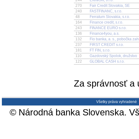
270
Fair Credit Slovakia, SE
240
FASTFINANC, s.r.o.
48
Ferratum Slovakia, s.r.o.
164
Finance credit, s.r.o.
243
FINANCE EURO s.r.o.
136
Finance4you, a.s.
132
Fio banka, a. s., pobočka za
237
FIRST CREDIT s.r.o.
181
FT FIN, s.r.o.
110
Gazdovský Spolok, družstvo
122
GLOBAL CASH s.r.o.
Za správnosť a 
Všetky práva vyhradené
© Národná banka Slovenska. Vš